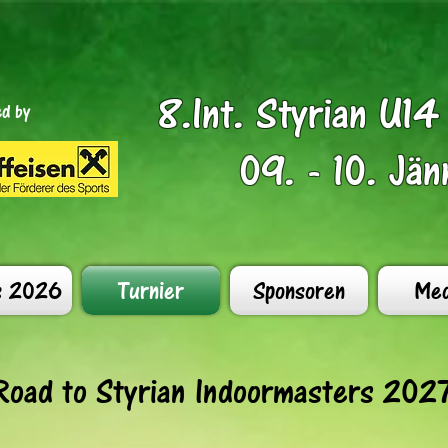
8.Int. Styrian U1
d by
09. - 10. Jä
s 2026
Turnier
Sponsoren
Med
Road to Styrian Indoormasters 202