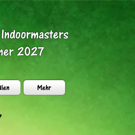
4 Indoormasters
nner 2027
ien
Mehr
7